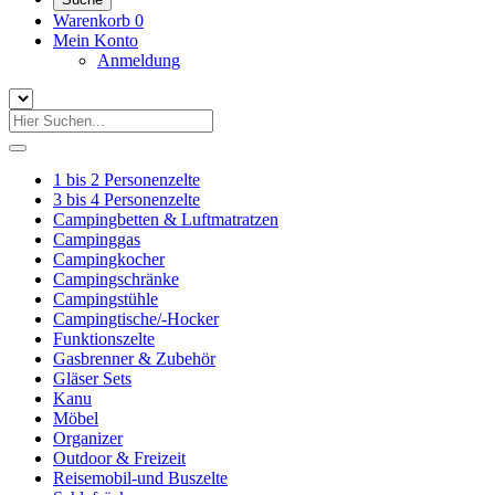
Warenkorb
0
Mein Konto
Anmeldung
1 bis 2 Personenzelte
3 bis 4 Personenzelte
Campingbetten & Luftmatratzen
Campinggas
Campingkocher
Campingschränke
Campingstühle
Campingtische/-Hocker
Funktionszelte
Gasbrenner & Zubehör
Gläser Sets
Kanu
Möbel
Organizer
Outdoor & Freizeit
Reisemobil-und Buszelte