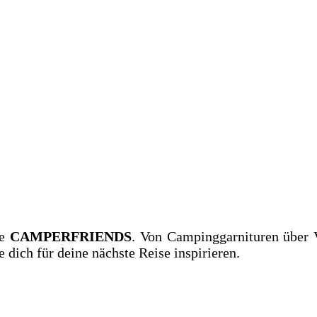
außen
re
CAMPERFRIENDS
. Von Campinggarnituren über Vo
e dich für deine nächste Reise inspirieren.