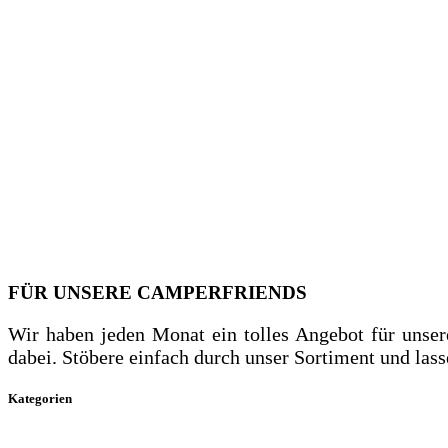
Alles zum Campen – Dein Ratgeber für dr
FÜR UNSERE CAMPERFRIENDS
Camp it like a pro!
Wir haben jeden Monat ein tolles Angebot für unse
dabei. Stöbere einfach durch unser Sortiment und lass
Outdoor & Freizeit
Kategorien