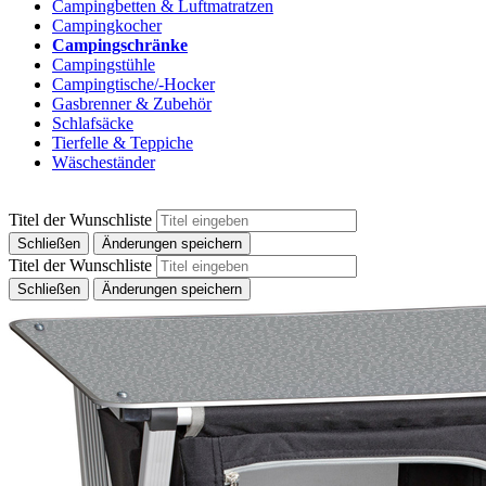
Campingbetten & Luftmatratzen
Campingkocher
Campingschränke
Campingstühle
Campingtische/-Hocker
Gasbrenner & Zubehör
Schlafsäcke
Tierfelle & Teppiche
Wäscheständer
Titel der Wunschliste
Schließen
Änderungen speichern
Titel der Wunschliste
Schließen
Änderungen speichern