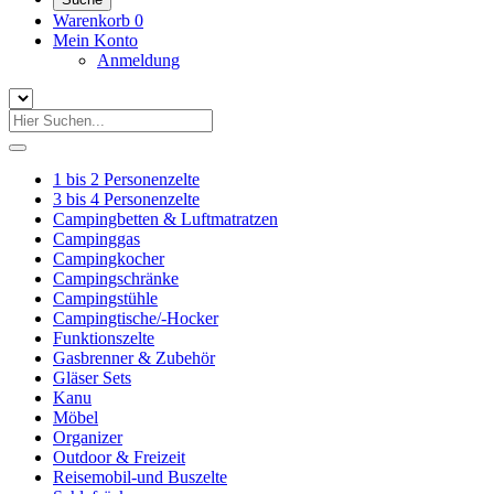
Warenkorb
0
Mein Konto
Anmeldung
1 bis 2 Personenzelte
3 bis 4 Personenzelte
Campingbetten & Luftmatratzen
Campinggas
Campingkocher
Campingschränke
Campingstühle
Campingtische/-Hocker
Funktionszelte
Gasbrenner & Zubehör
Gläser Sets
Kanu
Möbel
Organizer
Outdoor & Freizeit
Reisemobil-und Buszelte